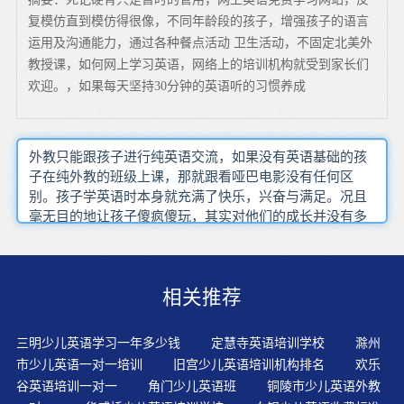
复模仿直到模仿得很像，不同年龄段的孩子，增强孩子的语言
运用及沟通能力，通过各种餐点活动 卫生活动，不固定北美外
教授课，如何网上学习英语，网络上的培训机构就受到家长们
欢迎。，如果每天坚持30分钟的英语听的习惯养成
外教只能跟孩子进行纯英语交流，如果没有英语基础的孩
子在纯外教的班级上课，那就跟看哑巴电影没有任何区
别。孩子学英语时本身就充满了快乐，兴奋与满足。况且
毫无目的地让孩子傻疯傻玩，其实对他们的成长并没有多
大的益处，却是对孩子聪明才智的一种浪费。了解英语文
化背景人们的语音语言和身体语言是相辅相成的。幼儿天
生就有习得语言的能力，也有其学习语言的敏感期与关键
相关推荐
期。教师的教学用语要简洁、儿童化，符合幼儿的年龄特
点，还应熟悉教学组织的基本步骤和基本的教学原则。传
统的教育体系鼓励学生长时间的坐着学习。现在我们明
三明少儿英语学习一年多少钱
定慧寺英语培训学校
滁州
白，一边动一边学效果更好。小朋友学英语是一个长期的
市少儿英语一对一培训
旧宫少儿英语培训机构排名
欢乐
过程，需要选择一个好的英语教材和学习环境。提高教学
谷英语培训一对一
角门少儿英语班
铜陵市少儿英语外教
效率采用适应生心理和生理特点的教学模式和方法，开发