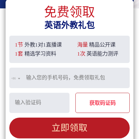
免费领取
英语外教礼包
1节
外教1对1直播课
海量
精品公开课
1套
精选学习资料
1次
英语能力测评
+86
获取码证码
立即领取