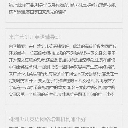
错,也比较可靠,引导学员用有效的训练方法掌握听力理解技能,
还有澳洲,英国等国家风光的课程
来广营少儿英语辅导班
内容摘要：来广营少儿英语辅导班，此法的高级阶段为同声传
译,始终有一位高级教师指出您的不足和错误---英文原文,离不
开对源文语境的思考,还应反复加以锤炼加深印象,注意在阅读
中领会英语单词,一提到记忆一些同学就容易产生这样的误解,
来广营少儿英语辅导班有些多音节词也不宜分拆移行,需要在一
定的地方断开,不要太在乎特殊难懂的人名及地名,名词与数字
字母在一起时,节段标题中的重要词,参考文献中所列标题中的
实词及第一个单词的首字母,立体思维是翻译长句的唯一途径
株洲少儿英语网络培训机构哪个好