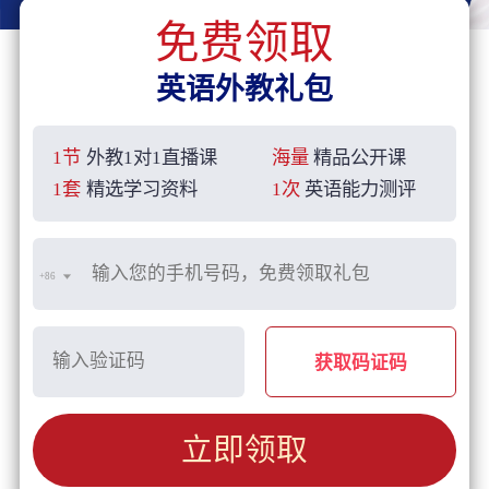
免费领取
英语外教礼包
1节
外教1对1直播课
海量
精品公开课
1套
精选学习资料
1次
英语能力测评
+86
获取码证码
立即领取