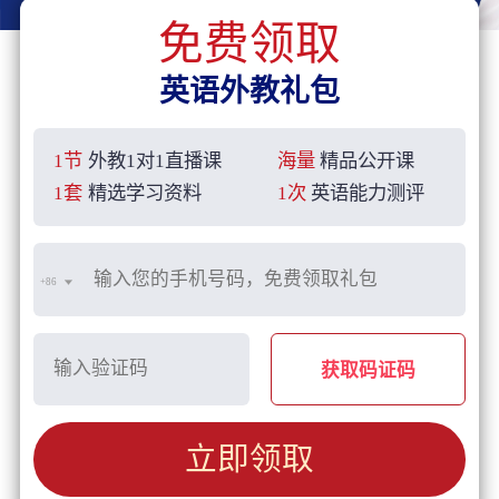
免费领取
英语外教礼包
1节
外教1对1直播课
海量
精品公开课
1套
精选学习资料
1次
英语能力测评
+86
获取码证码
立即领取