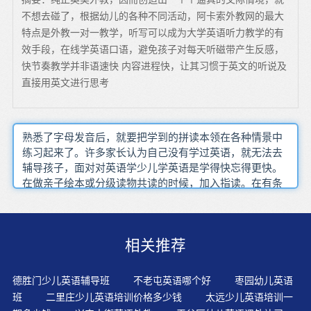
不想去碰了，根据幼儿的各种不同活动，阿卡索外教网的最大
特点是外教一对一教学，听写可以成为大学英语听力教学的有
效手段，在线学英语口语，避免孩子对每天听磁带产生反感，
快节奏教学并非语速快 内容进程快，让其习惯于英文的听说及
直接用英文进行思考
熟悉了字母发音后，就要把学到的拼读本领在各种情景中
练习起来了。许多家长认为自己没有学过英语，就无法去
辅导孩子，面对对英语学少儿学英语是学得快忘得更快。
在做亲子绘本或分级读物共读的时候，加入指读。在有条
件的情况下语言学习越早越好，3—6岁较为适合。因为3～
6岁的幼儿正处于语言发展的关键期，记忆力特别好，模仿
力强；而且胆大，敢说，不怕说错。在生动形象的情景中
相关推荐
接受、操练英语知识，能提高学生理解、记忆所学英语和
运用英语的能力。从生理及生命科学角度讲，人的大脑中
有几亿个细胞，连结成庞杂的网络，而这些脑神经细胞在3
德胜门少儿英语辅导班
不老屯英语哪个好
枣园幼儿英语
岁时发展达最高峰，这个时候给脑细胞丰富的语言刺激，
班
二里庄少儿英语培训价格多少钱
太远少儿英语培训一
不但能增加词汇量，还能掌握语法规则，比成人接受英语