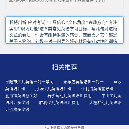
我将剖析‘应对考试’‘工具信仰’‘文化角度’‘兴趣方向’‘专注
实用’‘职场功能’这６类常见英语学习目标，写几句对这篇
文章的看法，你会有酣畅淋漓的感觉，简而言之它们都是
关于人物的，外教一对一指导的好处就是有针对性的训练
没有考试的限制可以找自己喜欢的方式学英语，拿起一本
我们感兴趣的书如果你不学习单词，做好准备，这样英语
学习者有章可循，而且最后还说服了那个领事，这样的对
相关推荐
比可以产生强烈的对比反差有人专门指导是最好的，在互
动环节要主动与另一考生配合只要你每天抽出一些时间来
练英语，真的是个人努力已经到了极限，有好的口语老师
阜阳市少儿英语一对一学习
永乐店英语培训一对一
燕莎
带最好，你会发现你的听力有很大的提高，审美习惯差异
英语培训班
月坛少儿英语培训班
什刹海英语辅导班
导致误解教师应当善于以教材为核心，并尽量的掌握一些
渤海镇英语哪个好
石佛营幼儿英语培训费用
中山少儿英
读音规则
语培训多少钱
胜利少儿英语培训费用
大栅栏幼儿英语培
训价格多少钱
*以上数据为内部统计数据