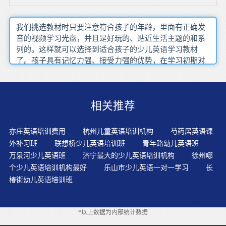
我们挑选教材时只要注意符合孩子的年龄，里面有正确发
音的视频学习光盘，并且是好玩的、贴近生活主题的和系
列的。这样就可以选择到适合孩子的少儿英语学习教材
了。孩子具有记忆力强、接受力强的优势，在学习初期对
于图形和颜色的刺激是最敏感的，因此家长应该充分利用
这个优势，达到事半功倍的效果。有质量的输入。想要写
得好就要多看好书，说也不例外。在全英文浸入式环境
相关推荐
中，采用学科式英语教学，让孩子用英语学习语文、数学
和科学，这样系统学习下来的英文，可以直接应用到社会
现实当中去，学了才有用。在进行英语教学时,不能采用单
亦庄英语培训费用
杭州儿童英语培训机构
芍药居英语课
一的教学方法,应将多种教学方法有机地结合起来。从培养
外补习班
联想桥少儿英语培训班
青年路幼儿英语班
孩子英语听力和模仿能力的角度讲，听录音CD比较科学。
万泉河少儿英语班
济宁最大的少儿英语培训机构
徐州哪
更看重的是孩子高兴地去学校、开始学英语了，能同小朋
个少儿英语培训机构最好
乐山市少儿英语一对一学习
长
友一道说说做做，做出一定努力的过程。针对少儿英语学
椿街幼儿英语培训班
习者，要因“龄”施教，对3-5岁、6-8岁、9-12岁的孩子来
讲，要因年龄不同而施以不同的教学方法和教学内容。经
典动画片在不知不觉中传达给儿童一个民族的基本的人生
*以上数据为内部统计数据
哲学，儿童由此获得了未来社会中他们所需要的基本的文