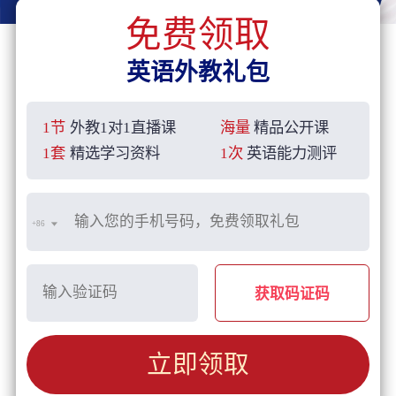
免费领取
英语外教礼包
1节
外教1对1直播课
海量
精品公开课
1套
精选学习资料
1次
英语能力测评
+86
获取码证码
立即领取