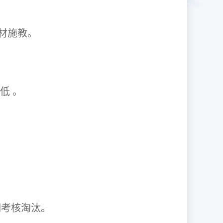
1因材施教。
取率低 。
资格证。
期考核淘汰。