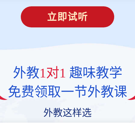
立即试听
外教
1对1
趣味教学
免费领取一节外教课
外教这样选