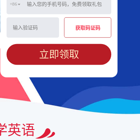
+86
获取码证码
立即领取
学英语