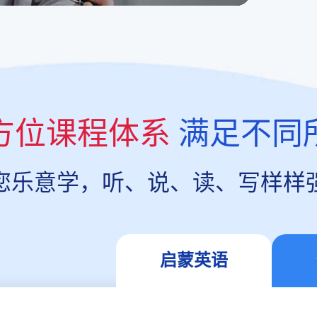
方位课程体系
满足不同
您乐意学，听、说、读、写样样
启蒙英语