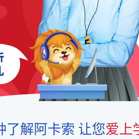
钟了解阿卡索
让您
爱上