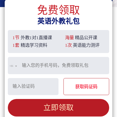
免费领取
英语外教礼包
1节
外教1对1直播课
海量
精品公开课
1套
精选学习资料
1次
英语能力测评
+86
获取码证码
立即领取