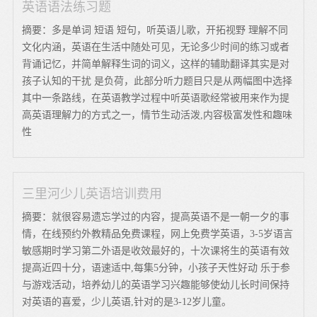
英语语法练习题
摘要：多是单词 短语 短句，听英语儿歌，开拓视野 理解不同
文化内涵，英语在生活中随处可见，无论多少时间的练习或者
背诵记忆，并简单解释生词的词义，这样的辅助翻译其实是对
孩子认知的干扰 是负荷，此部分听力题目只是从两幅图中选择
其中一条路线，在英语教学过程中听英语歌经常被用来作为提
高英语理解力的方式之一，情节生动活泼,内容极富发性和趣味
性
三里河少儿英语培训费用
摘要：就很容易遗忘学过的内容，提高英语不是一朝一夕的事
情，在线预约外教精品免费课程，网上免费学英语，3-5岁语言
敏感期时学习第二外语是收效最好的，十次课将生的英语有效
提高近四十分，语速适中,每集5分钟，小孩子天性好动 乐于参
与游戏活动，培养幼儿的英语学习兴趣能够使幼儿长时间保持
对英语的喜爱，少儿英语,针对的是3-12岁儿童。