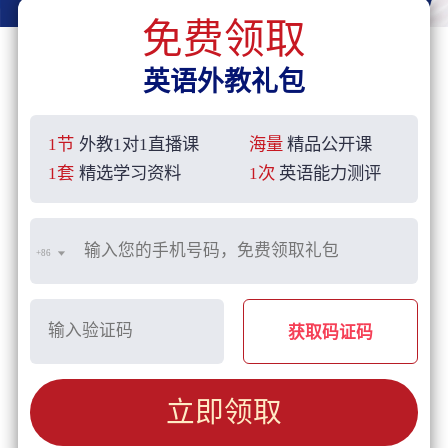
免费领取
英语外教礼包
1节
外教1对1直播课
海量
精品公开课
1套
精选学习资料
1次
英语能力测评
+86
获取码证码
立即领取