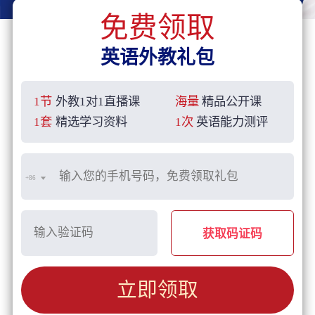
免费领取
英语外教礼包
1节
外教1对1直播课
海量
精品公开课
1套
精选学习资料
1次
英语能力测评
+86
获取码证码
立即领取