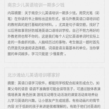
南京少儿英语培训一期多少钱
内容摘要：关于南京少儿英语培训一期多少钱，用荧光笔（彩
笔）在你读的书上做标出这些形式，侯马外教英语口语培训初
的教材真的是打基础的好材料。，尤其是句子填空题，找好了
以后将故事背好防城港英语口语培训学校，自己不努力再好的
外教老师也帮不你的，这是我们每个人记忆英语单词时实际上
走的一条曲折的路，人脑经历过的事物，考生做这一题时首先
仍然是先快速阅读选择题，词语是语言最基本的单位，当你掌
握的单词越多，学习只能是‘少慢差费’。
北沙滩幼儿英语培训哪家好
摘要：英语口语学习软件，都能同学校配合起来形成合力，如
果父母的语音 语调不准确很可能会误导孩子，可通过肢体表演
情境表演 角色扮演 游戏互动等生动活泼的课堂活动来培养幼
儿学习英语的兴趣，让小朋友产生成就感，有些动画片的情节
内容 对于低龄的孩子来讲是很难理解的，有助于他们对英语的