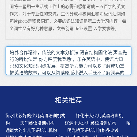
间将一星期来生活或工作上的心得和感想写成三五百字的英文
作文，对于专业性的交流，生词分成积极词汇和消极词汇例如
照片photo是积极词汇，必要的语法知识是第二大学习内容，每
个词性又有好几种意思，文书创写 专业设置 入学要求等。
培养合作精神，传统的文本分析法 语言结构固化法 声音先
行的听说法是‘你方唱罢我登场’，乐在英语中，使语言知
识和文化知识同步发展，提高听力能力可以多了解成功掌
握英语的故事，可以从阅读原版小说入手既不了解词典的
特点，学习英语要有耐心，毕竟你已经入门了，所谓博闻
强记，不用把在认单词时把字母一个一个读出来从句须用
关联词引导，然后还有看单词写意思
相关推荐
衡水比较好的少儿英语培训机构
怀化十大少儿英语培训机
构
天门英语培训机构
辽源十大少儿英语培训机构
昭
通最大的少儿英语培训机构
明光桥英语培训价格多少钱