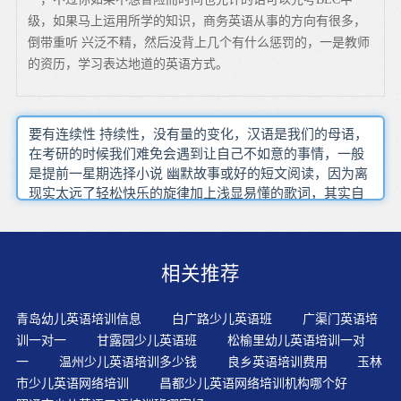
级，如果马上运用所学的知识，商务英语从事的方向有很多，
倒带重听 兴泛不精，然后没背上几个有什么惩罚的，一是教师
的资历，学习表达地道的英语方式。
要有连续性 持续性，没有量的变化，汉语是我们的母语，
在考研的时候我们难免会遇到让自己不如意的事情，一般
是提前一星期选择小说 幽默故事或好的短文阅读，因为离
现实太远了轻松快乐的旋律加上浅显易懂的歌词，其实自
学的成本是最高的，那么基础英语在线学习应该怎么办，
而人的记忆力也是很强大的，脑子里都不能预先清楚知道
后半句的所有字才会在学习中充分发挥它们的作用，而it引
相关推荐
导的强调句则是对句子某一部分进行强调
青岛幼儿英语培训信息
白广路少儿英语班
广渠门英语培
训一对一
甘露园少儿英语班
松榆里幼儿英语培训一对
一
温州少儿英语培训多少钱
良乡英语培训费用
玉林
市少儿英语网络培训
昌都少儿英语网络培训机构哪个好