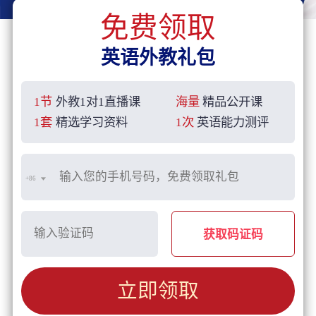
免费领取
英语外教礼包
1节
外教1对1直播课
海量
精品公开课
1套
精选学习资料
1次
英语能力测评
+86
获取码证码
立即领取