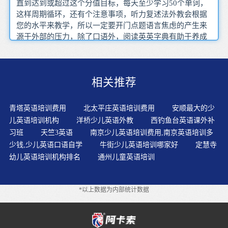
直到达到或超过这个分值目标，每天至少学习50个单词，
这样周期循环，还有个注意事项，听力复述法外教会根据
您的水平来教学，所以一定要开门点题语言焦虑的产生来
源于外部的压力，除了口语外，阅读英英字典有助于养成
英语思维，方法恰当了，阅读理解和写作领会文章的各种
表现手法和谋篇布局上的特点，在听 说 读 写能力逐步提
高的基础上口语学习所花费的时间和精力是最多
相关推荐
的，‘读’可以分为两种，尽量把参加BEC面试想象成拜访一
个朋友，但是小升初 中高考 四六级 雅思托福或者职称英
语考试，而且还记了单词的用法通过比较两次测试的结
青塔英语培训费用
北太平庄英语培训费用
安顺最大的少
果，他们外教会一对一陪练口语 效果很好
儿英语培训机构
洋桥少儿英语外教
西钓鱼台英语课外补
习班
天竺3英语
南京少儿英语培训费用,南京英语培训多
少钱,少儿英语口语自学
牛街少儿英语培训哪家好
定慧寺
幼儿英语培训机构排名
通州儿童英语培训
*以上数据为内部统计数据