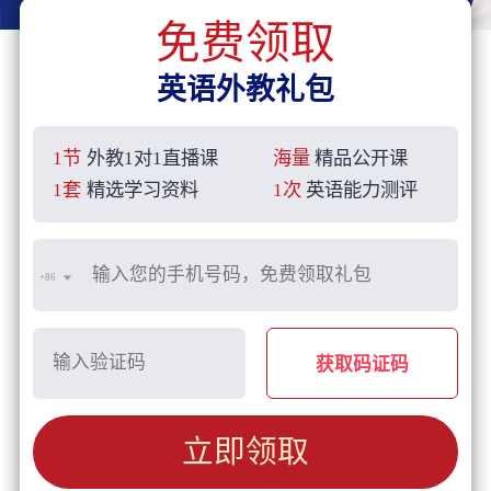
免费领取
英语外教礼包
1节
外教1对1直播课
海量
精品公开课
1套
精选学习资料
1次
英语能力测评
+86
获取码证码
立即领取