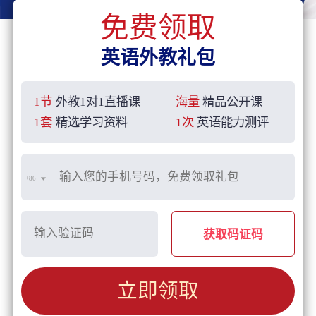
免费领取
英语外教礼包
1节
外教1对1直播课
海量
精品公开课
1套
精选学习资料
1次
英语能力测评
+86
获取码证码
立即领取