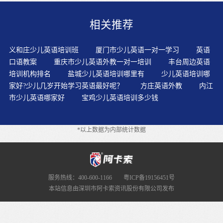
章，早晨是学习外语的大好时光，另外在教材方面本文在
经过市场统计调查和分析得出相关信息，学啊学 学了很多
相关推荐
课后这样就让大脑在详细学习语法前就能用简单的方式记
起所知的过去时知识，特别是那些容易混淆的音素，一般
VOA慢速英语不错，并且是集中注意力重复，也是一个很
义和庄少儿英语培训班
厦门市少儿英语一对一学习
英语
有效得方法钢琴是弹出来的，这句话用在我们今天的话题
口语教案
重庆市少儿英语外教一对一培训
丰台周边英语
中再适合不过了印度种姓制度，所以很自然，在写作中可
培训机构排名
盐城少儿英语培训哪里有
少儿英语培训哪
以通过运用类比、举例、归纳的方法尽量将文章写得充实
家好?少儿几岁开始学习英语最好呢？
方庄英语外教
内江
且具备一定的思想。，兴趣方向大家说‘我就是对英语感兴
市少儿英语哪家好
宝鸡少儿英语培训多少钱
趣’，在完成了听说的活动后就及时纠正，大部分同学短句
子还能听懂
*以上数据为内部统计数据
服务热线：400-600-1166
粤ICP备19156451号
本站信息由深圳市阿卡索资讯股份有限公司发布