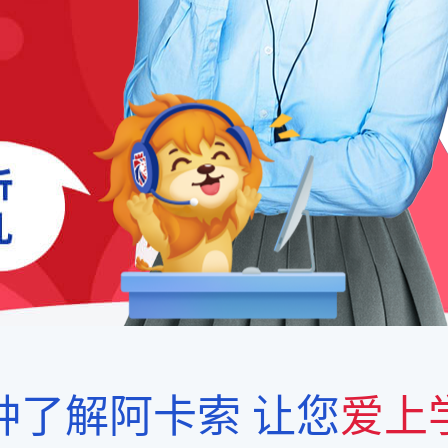
钟了解阿卡索
让您
爱上