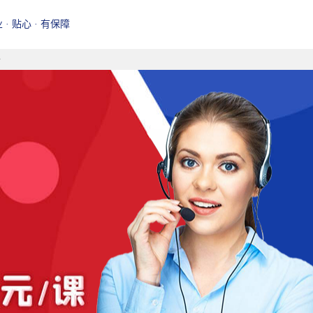
业 · 贴心 · 有保障
好