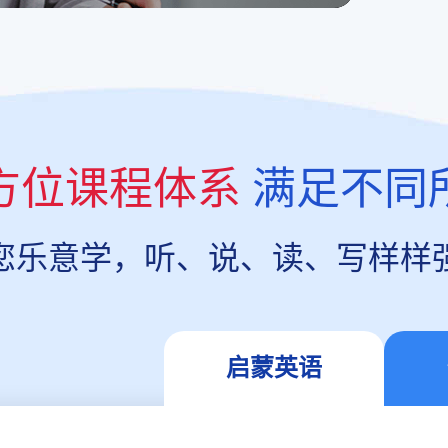
方位课程体系
满足不同
您乐意学，听、说、读、写样样
启蒙英语