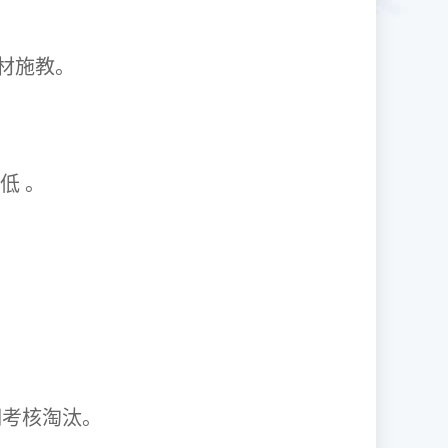
1因材施教。
取率低 。
资格证。
期考核淘汰。