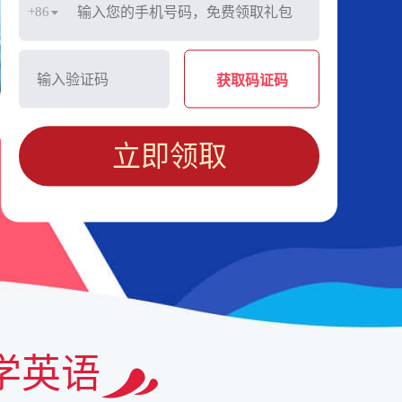
+86
获取码证码
立即领取
学英语