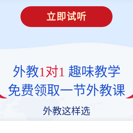
立即试听
外教
1对1
趣味教学
免费领取一节外教课
外教这样选