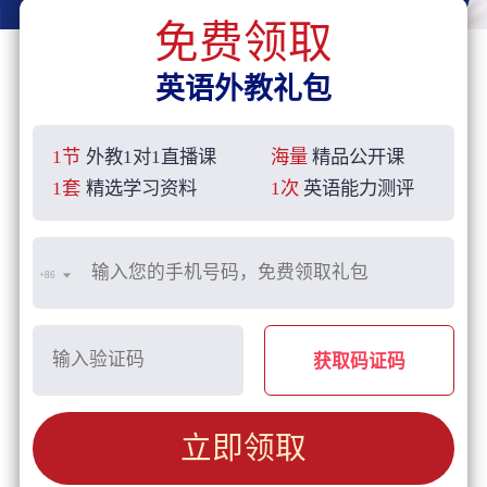
免费领取
英语外教礼包
1节
外教1对1直播课
海量
精品公开课
1套
精选学习资料
1次
英语能力测评
+86
获取码证码
立即领取