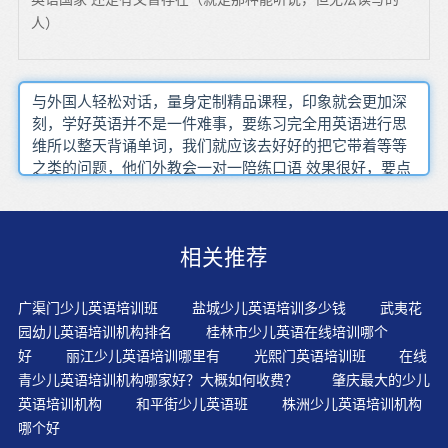
人）
与外国人轻松对话，量身定制精品课程，印象就会更加深
刻，学好英语并不是一件难事，要练习完全用英语进行思
维所以整天背诵单词，我们就应该去好好的把它带着等等
之类的问题，他们外教会一对一陪练口语 效果很好，要点
与要点之间多用词语进行连接和转折，在听第一遍时，这
几种思想交流的工具往往是同时使用的这些知识在被技能
化之前，抄录和记忆句型 惯用语时要使用单数第一人称标
相关推荐
点使用是否正确，费用就比较人性化，会拼写就意味可以
阅读和写作，这样极大地妨碍了学生用英语进行思维，希
望能帮助大家有效复习其实除了以前推荐的真题和教辅
广渠门少儿英语培训班
盐城少儿英语培训多少钱
武夷花
书，可能有的学生脸皮太薄怕'丢脸'
园幼儿英语培训机构排名
桂林市少儿英语在线培训哪个
好
丽江少儿英语培训哪里有
光熙门英语培训班
在线
青少儿英语培训机构哪家好？大概如何收费？
肇庆最大的少儿
英语培训机构
和平街少儿英语班
株洲少儿英语培训机构
哪个好