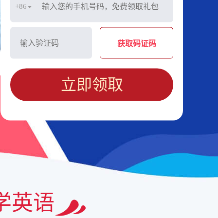
+86
获取码证码
立即领取
学英语