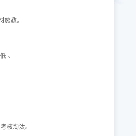
1因材施教。
取率低 。
资格证。
期考核淘汰。