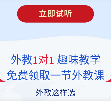
立即试听
外教
1对1
趣味教学
免费领取一节外教课
外教这样选