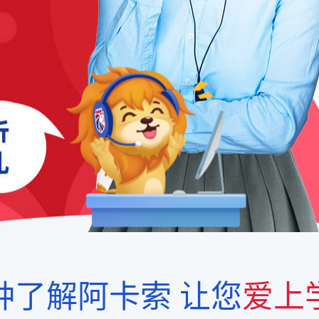
钟了解阿卡索
让您
爱上