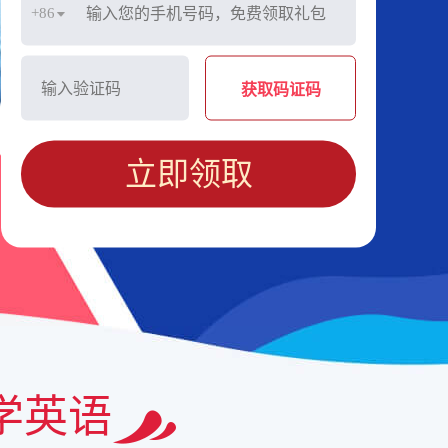
+86
获取码证码
立即领取
学英语