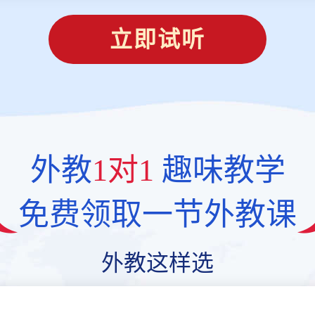
立即试听
外教
1对1
趣味教学
免费领取一节外教课
外教这样选