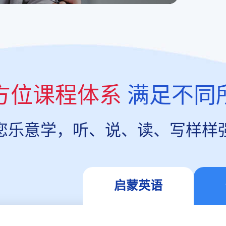
方位课程体系
满足不同
您乐意学，听、说、读、写样样
启蒙英语