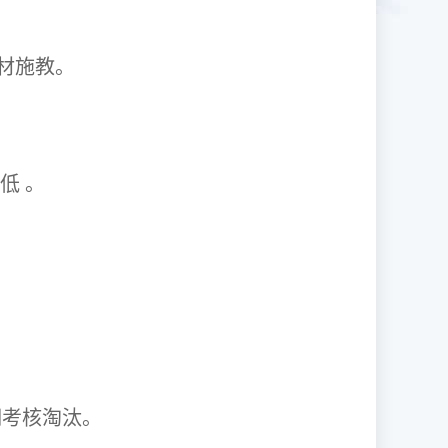
1因材施教。
取率低 。
资格证。
期考核淘汰。