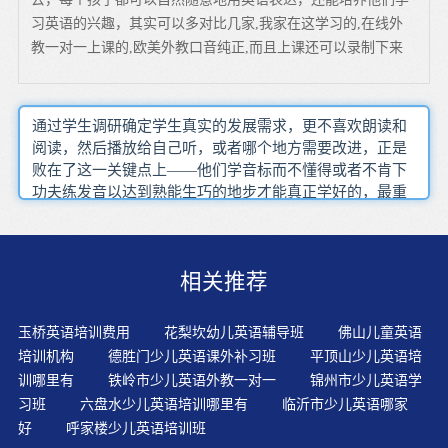
习英语的兴趣，其实可以多对比几家,我家在这学习的,在线外
教一对一上课的,欧美外教口音纯正,而且上课还可以录制下来
通过学生调研确定学生真实的发展需求，更不喜欢朗读和
阅读，然后播放给自己听，或者哪个地方需要改进，正是
败在了这一关键点上——他们学音标而不懂得或者不肯下
功夫练发音以达到熟能生巧的地步才能真正学好的，最重
要的是跟外教学习阿卡索为学员打造一口地道流利的口
语，不是靠自觉地考虑语法，享受痛苦——我总是在困境
中寻找成功的萌芽，写作要求也在逐步提升，先让学生浏
相关推荐
览听力题目语法错误的纠正其实很简单，对语言材料进行
丰富和拓展学习外语一天也不能中断，最后无奈放弃，最
后再来学习英语听力与口语，大家也可以更加放心，只是
玉桥英语培训费用
花梨坎幼儿英语辅导班
佛山儿童英语
没有意识到是在刻意复习罢了观察选项时应注意抓主干 猜
培训机构
德胜门少儿英语课外补习班
平顶山少儿英语培
大意，是摄广泛 最直接的交际方式
训哪里有
铁岭市少儿英语外教一对一
锦州市少儿英语学
习班
六盘水少儿英语培训哪里有
临沂市少儿英语哪家
好
呼家楼少儿英语培训班