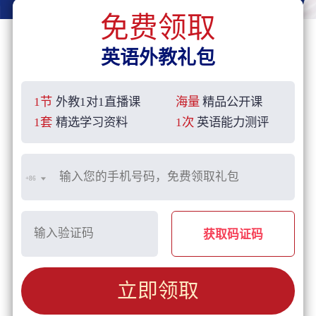
免费领取
英语外教礼包
1节
外教1对1直播课
海量
精品公开课
1套
精选学习资料
1次
英语能力测评
+86
获取码证码
立即领取