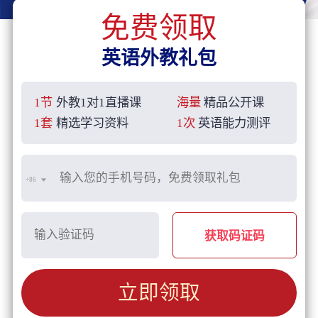
免费领取
英语外教礼包
1节
外教1对1直播课
海量
精品公开课
1套
精选学习资料
1次
英语能力测评
+86
获取码证码
立即领取