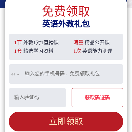
免费领取
英语外教礼包
1节
外教1对1直播课
海量
精品公开课
1套
精选学习资料
1次
英语能力测评
+86
获取码证码
立即领取