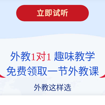
立即试听
外教
1对1
趣味教学
免费领取一节外教课
外教这样选