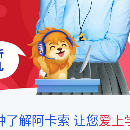
钟了解阿卡索
让您
爱上