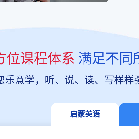
方位课程体系
满足不同
您乐意学，听、说、读、写样样
启蒙英语