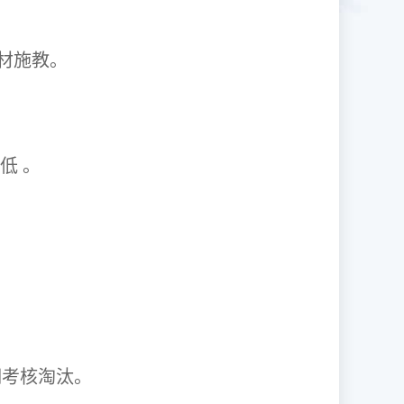
1因材施教。
取率低 。
资格证。
期考核淘汰。