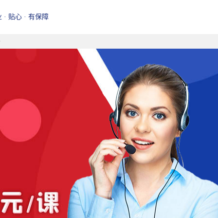
业 · 贴心 · 有保障
好