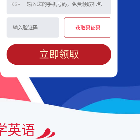
+86
获取码证码
立即领取
学英语