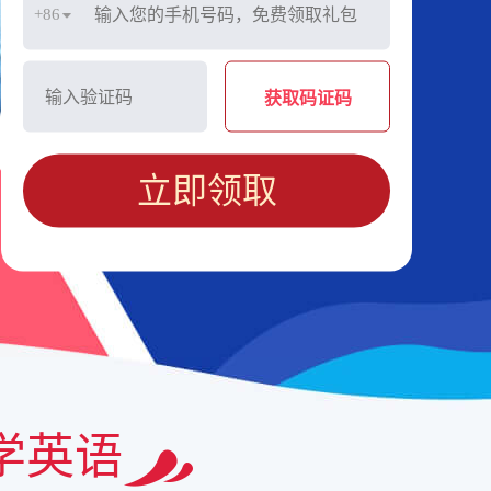
+86
获取码证码
立即领取
学英语