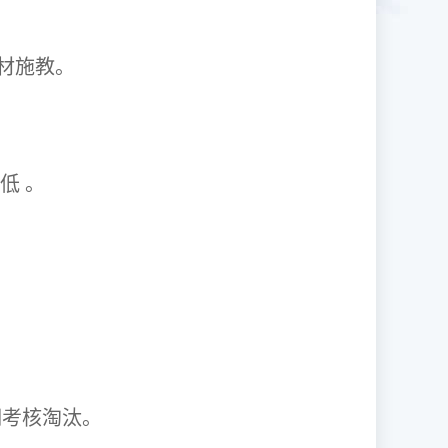
1因材施教。
取率低 。
资格证。
期考核淘汰。