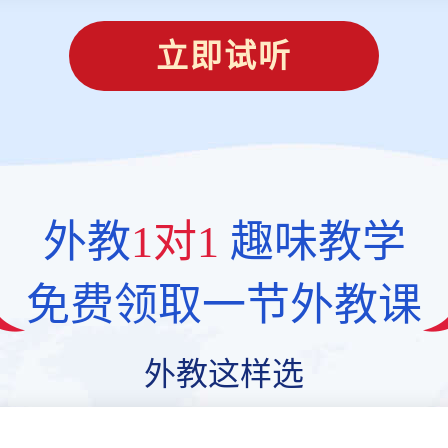
立即试听
外教
1对1
趣味教学
免费领取一节外教课
外教这样选