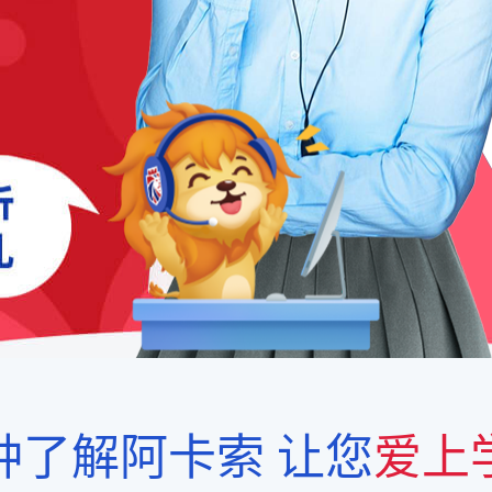
钟了解阿卡索
让您
爱上