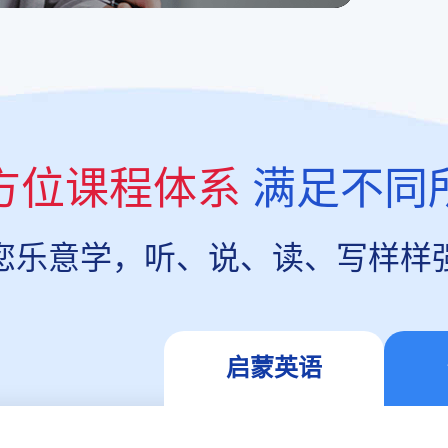
方位课程体系
满足不同
您乐意学，听、说、读、写样样
启蒙英语