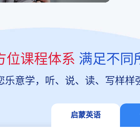
方位课程体系
满足不同
您乐意学，听、说、读、写样样
启蒙英语