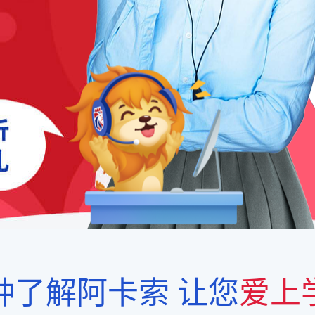
钟了解阿卡索
让您
爱上