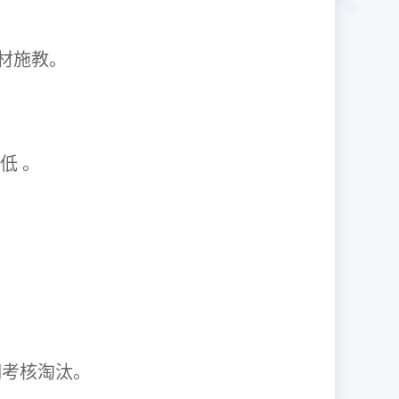
1因材施教。
取率低 。
资格证。
期考核淘汰。