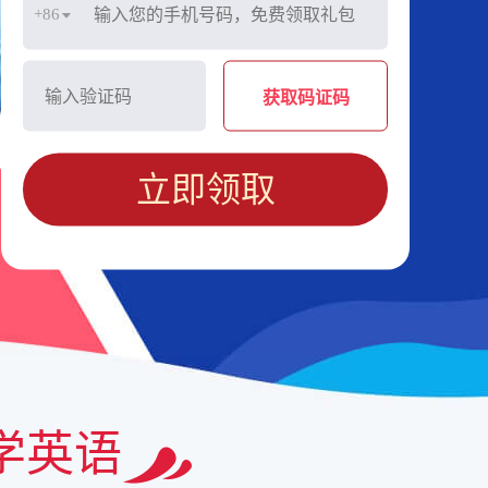
+86
获取码证码
立即领取
学英语