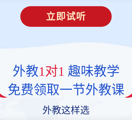
立即试听
外教
1对1
趣味教学
免费领取一节外教课
外教这样选