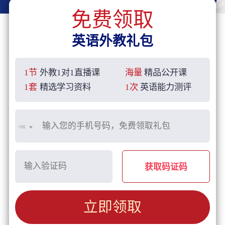
免费领取
英语外教礼包
1节
外教1对1直播课
海量
精品公开课
1套
精选学习资料
1次
英语能力测评
+86
获取码证码
立即领取