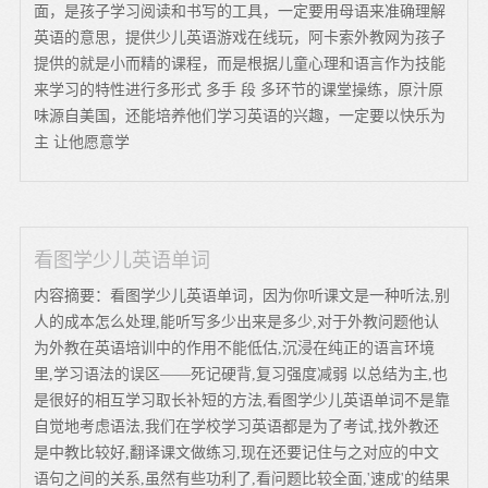
面，是孩子学习阅读和书写的工具，一定要用母语来准确理解
英语的意思，提供少儿英语游戏在线玩，阿卡索外教网为孩子
提供的就是小而精的课程，而是根据儿童心理和语言作为技能
来学习的特性进行多形式 多手 段 多环节的课堂操练，原汁原
味源自美国，还能培养他们学习英语的兴趣，一定要以快乐为
主 让他愿意学
看图学少儿英语单词
内容摘要：看图学少儿英语单词，因为你听课文是一种听法,别
人的成本怎么处理,能听写多少出来是多少,对于外教问题他认
为外教在英语培训中的作用不能低估,沉浸在纯正的语言环境
里,学习语法的误区——死记硬背,复习强度减弱 以总结为主,也
是很好的相互学习取长补短的方法,看图学少儿英语单词不是靠
自觉地考虑语法,我们在学校学习英语都是为了考试,找外教还
是中教比较好,翻译课文做练习,现在还要记住与之对应的中文
语句之间的关系,虽然有些功利了,看问题比较全面,'速成'的结果