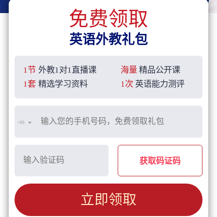
免费领取
英语外教礼包
1节
外教1对1直播课
海量
精品公开课
1套
精选学习资料
1次
英语能力测评
+86
获取码证码
立即领取