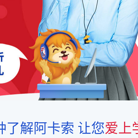
钟了解阿卡索
让您
爱上