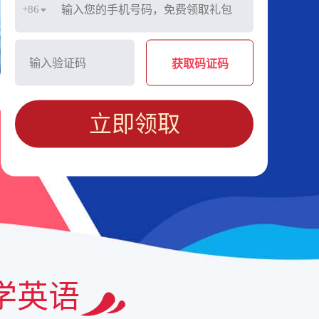
+86
获取码证码
立即领取
学英语