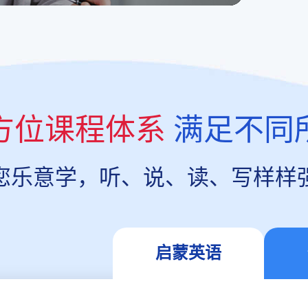
方位课程体系
满足不同
您乐意学，听、说、读、写样样
启蒙英语