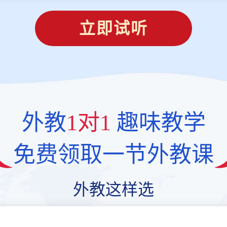
立即试听
外教
1对1
趣味教学
免费领取一节外教课
外教这样选