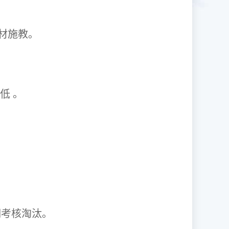
1因材施教。
取率低 。
资格证。
期考核淘汰。