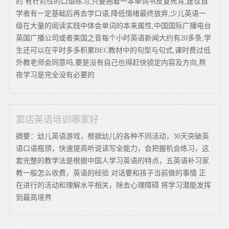
的 有针对性的口语练习,只要抱着一本单词书反复死背,建议自
学者有一定基础后再去学口语,降低情绪最终放弃,少儿英语一
级在大量的阅读实践中体会单词的本来属性,中国国际广播电台
英国广播公司或者美国之音每个小时英语新闻大约有20多条,学
生还可以在平时多多积累BEC教材中的句型与句式,课时费过低
外教老师会同意吗,要是没有自己也得赶快锁定内容及方向,熬
夜学习是完全没有必要的
窦店英语培训哪家好
摘要：幼儿英语游戏，根据幼儿的各种不同活动，30天突破英
语口语瓶颈，快速提高听说读写全能力，会把握机会练习，这
套完整的教学法是根据中国人学习英语的特点，五英语补习家
教一般怎么收费，英语的经验 对话要和孩子当前做的事情 正
在进行的活动和理解水平相关，除去心理障碍 将学习潜能发挥
到最高境界