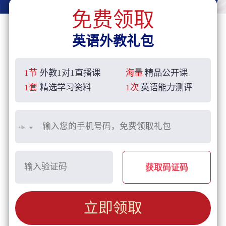
免费领取
英语外教礼包
1节
外教1对1直播课
海量
精品公开课
1套
精选学习资料
1次
英语能力测评
+86
获取码证码
立即领取