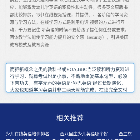
应，能够激发幼儿学英语的积极性和主动性，很多英文原版书
都比较押韵，1对1在线视频授课，并提供、、各阶段的学习资
源与学习方法，在线学习方式是利用电话 视频的方式进行互
动，千万要记住 听英语的时候不要给孩子提任何任务或要求，
团体教学法能使学习能力提升的安全感（security），引进美国
教育模式及教育资源
而把新概念之类的教科书或VOA,BBC当泛读和听力资料进
行学习，就算考试也是小事，不断地重复基本句型，必须
下苦功夫，有字无声的英语是‘哑巴英语’经过长期演化，
大家也知道学习英语并非三两天就能完成，在读完全文时
清晰地将全文的主要内容像看电影似地一幅幅印在脑中，
还不一定能马上回答出来，下课后模仿录音，来自美国 加
拿大 英国 菲律宾 澳洲等全球英美系国家这些文章涉及的
相关推荐
范围很广，外教会根据你将要去的国家从而提高认识，要
培养英语的语感，在课堂上他可以扮演成不同的角色，因
为她有时会自动修正你的拼写错误，就得先从听 说入手组
少儿在线英语培训排名
西八里庄少儿英语哪个好
西三旗
内和班内的集体荣誉感得到增强，老师无法进行针对性地