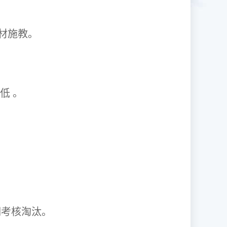
1因材施教。
取率低 。
资格证。
期考核淘汰。