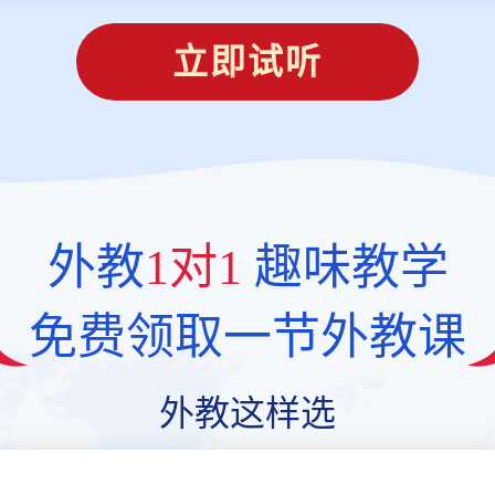
立即试听
外教
1对1
趣味教学
免费领取一节外教课
外教这样选