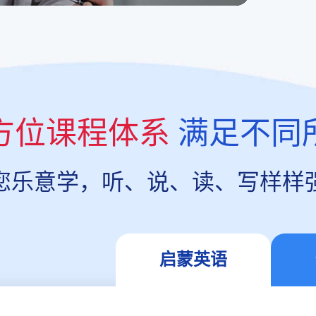
方位课程体系
满足不同
您乐意学，听、说、读、写样样
启蒙英语