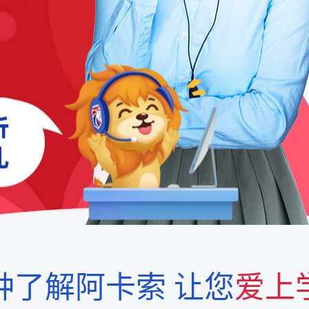
钟了解阿卡索
让您
爱上