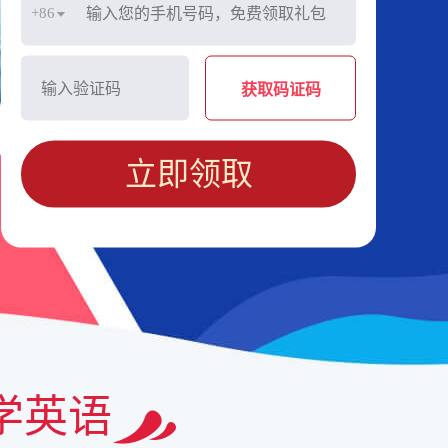
+86
获取码证码
立即领取
学英语