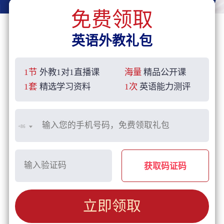
免费领取
英语外教礼包
1节
外教1对1直播课
海量
精品公开课
1套
精选学习资料
1次
英语能力测评
+86
获取码证码
立即领取