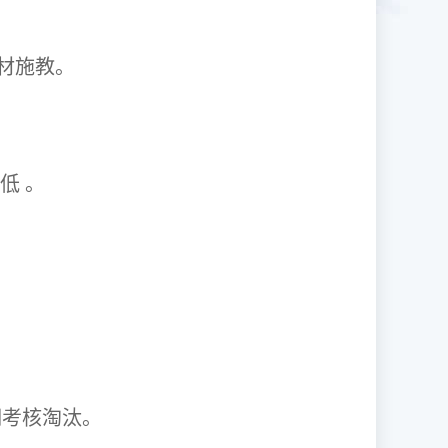
1因材施教。
取率低 。
资格证。
期考核淘汰。