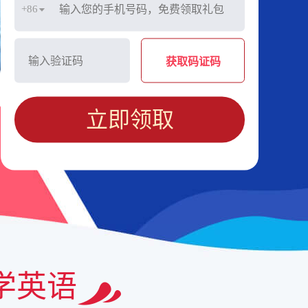
+86
获取码证码
立即领取
学英语