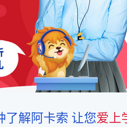
钟了解阿卡索
让您
爱上