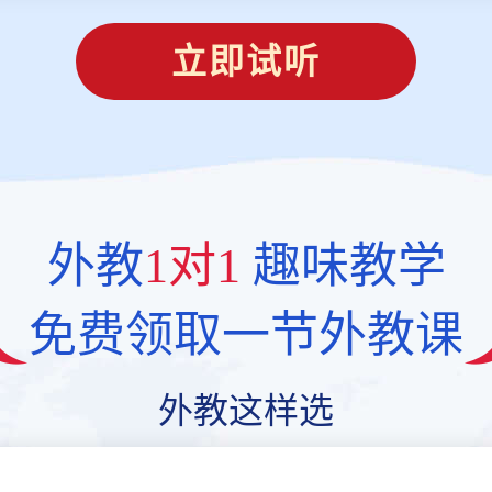
立即试听
外教
1对1
趣味教学
免费领取一节外教课
外教这样选