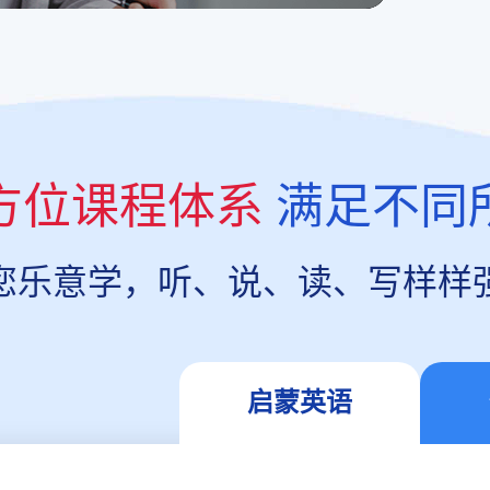
方位课程体系
满足不同
您乐意学，听、说、读、写样样
启蒙英语