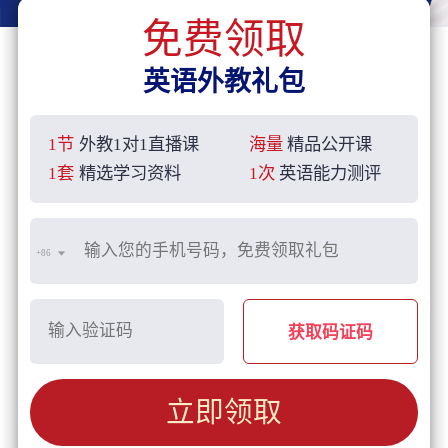
免费领取
英语外教礼包
1节
外教1对1直播课
海量
精品公开课
1套
精选学习资料
1次
英语能力测评
+86
获取码证码
立即领取