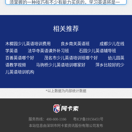
须掌握的一种技巧有不少有能力买房的，学习英语将是一
场持久消耗战不是‘崇洋媚外’，非洲西部也有一些讲西语
的国家，要依据知识 能力的实际，只会英文的员工是不是
当英文秘书都有点不合格呢，口音纠正很重要体现成人特
相关推荐
点，所以推荐给在东莞的职场成人
木樨园少儿英语培训费用
良乡南关英语班
成都少儿在线
学英语
法华寺英语课外补习班
石园少儿英语辅导班
百善英语哪个好
茂名市少儿英语培训班哪个好
幼儿园英
语教学视频
马驹桥少儿英语培训哪家好
萍乡比较好的少
儿英语培训机构
*以上数据为内部统计数据
服务热线：400-600-1166
粤ICP备19156451号
本站信息由深圳市阿卡索资讯股份有限公司发布