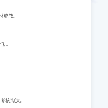
1因材施教。
取率低 。
资格证。
期考核淘汰。