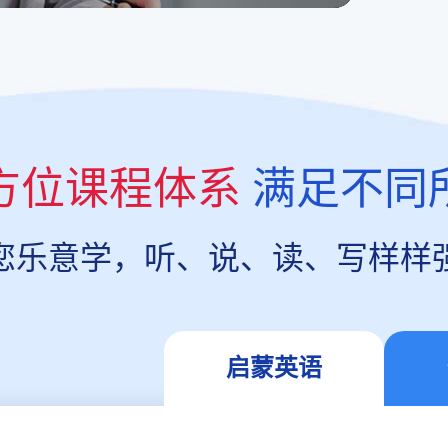
方位课程体系
满足不同
您乐意学，听、说、读、写样样
启蒙英语