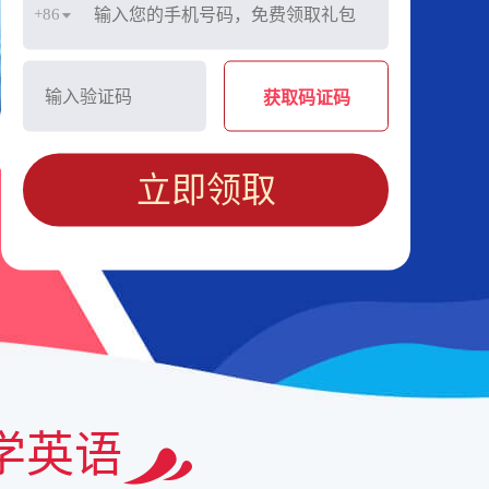
+86
获取码证码
立即领取
学英语