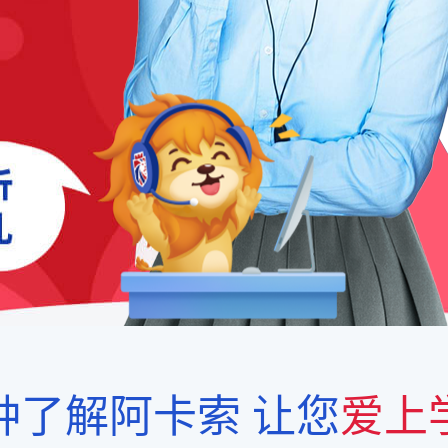
钟了解阿卡索
让您
爱上