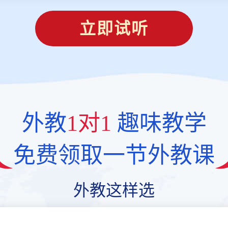
立即试听
外教
1对1
趣味教学
免费领取一节外教课
外教这样选