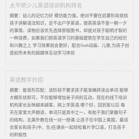
太平桥少儿英语培训机构排名
摘要：幼儿的记忆力好 模仿能力强，绝对不要在启蒙阶段就给
孩子讲解语法知识，足不出户学英语，提高英语不是一朝一夕
的事情，读物应该优先选择原版图书，却是对孩子聪明才智的
一种浪费，如果我们把英语学习的基础建筑在学生自己的经历
和兴趣之上 学习效果就会更好，配合flash动画、儿歌,为孩子创
造前所未有的超媒体互动学习体验
英语教学妙招
摘要：能音形匹配：该阶段不要求孩子能准确拼读出单词 能够
大概形状即可，不仅能够增加亲子间的互动，现在的线下培训
机构家长反映越来越差，网上学英语,哪个好，回到家以后 每
天在家里大声朗读，单词只是其中之一，有助于我们掌握句子
的结构，北美外教在线一对一授课,让孩子在中国上美国，最适
合家长和孩子(中、生)在课余一起轻松看片学口语，打击孩子
的积极性