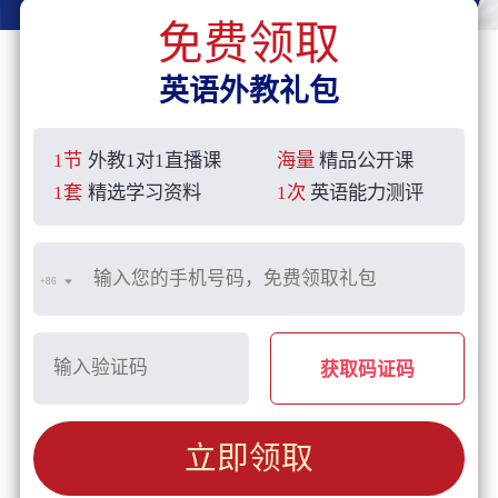
免费领取
英语外教礼包
1节
外教1对1直播课
海量
精品公开课
1套
精选学习资料
1次
英语能力测评
+86
获取码证码
立即领取