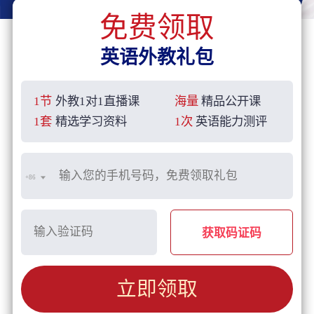
免费领取
英语外教礼包
1节
外教1对1直播课
海量
精品公开课
1套
精选学习资料
1次
英语能力测评
+86
获取码证码
立即领取