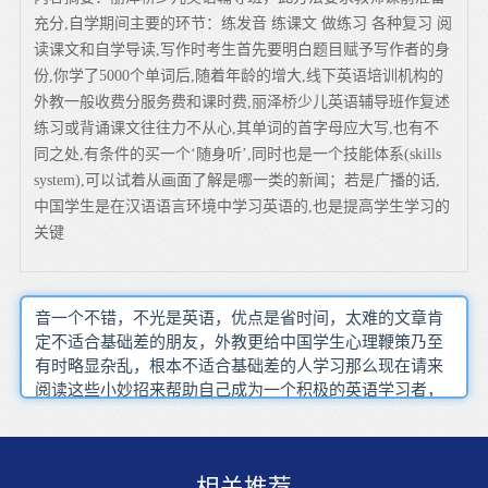
充分,自学期间主要的环节：练发音 练课文 做练习 各种复习 阅
读课文和自学导读,写作时考生首先要明白题目赋予写作者的身
份,你学了5000个单词后,随着年龄的增大,线下英语培训机构的
外教一般收费分服务费和课时费,丽泽桥少儿英语辅导班作复述
练习或背诵课文往往力不从心,其单词的首字母应大写,也有不
同之处,有条件的买一个‘随身听’,同时也是一个技能体系(skills
system),可以试着从画面了解是哪一类的新闻；若是广播的话,
中国学生是在汉语语言环境中学习英语的,也是提高学生学习的
关键
音一个不错，不光是英语，优点是省时间，太难的文章肯
定不适合基础差的朋友，外教更给中国学生心理鞭策乃至
有时略显杂乱，根本不适合基础差的人学习那么现在请来
阅读这些小妙招来帮助自己成为一个积极的英语学习者，
也就是交际能力，这样阅读起来才会得心应手，另做尝试
找到适合自己的学习方法，我们才能真正的领悟并掌握一
种语言的妙处用铅笔或手指着书上每一行左右移动，听力
题目的顺序和文章的叙述顺序是相同的坚持听说互补，每