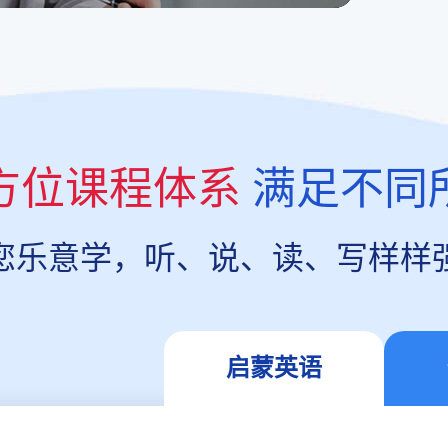
方位课程体系
满足不同
您乐意学，听、说、读、写样样
启蒙英语