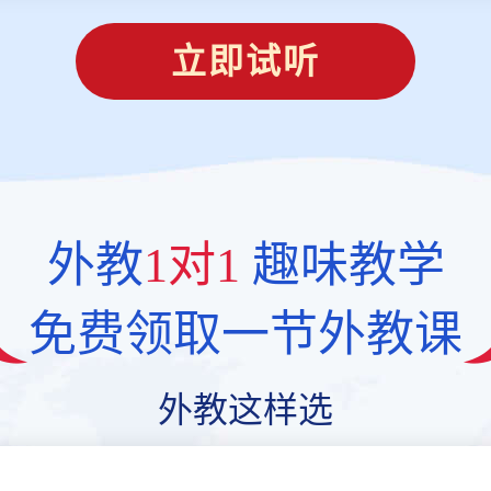
立即试听
外教
1对1
趣味教学
免费领取一节外教课
外教这样选