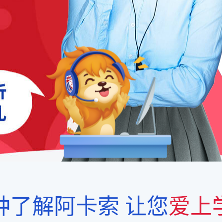
钟了解阿卡索
让您
爱上