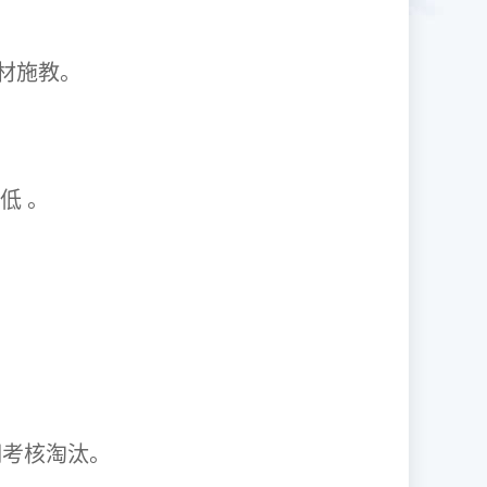
1因材施教。
取率低 。
资格证。
期考核淘汰。