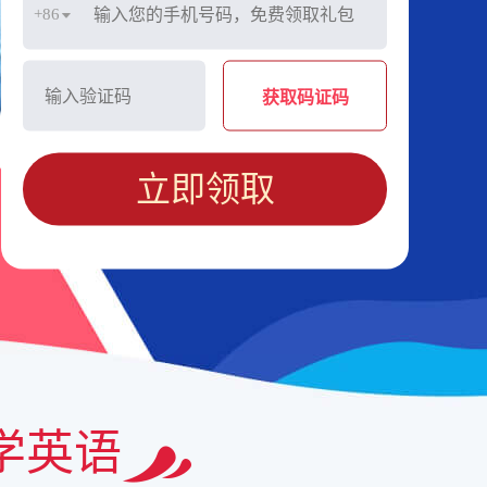
+86
获取码证码
立即领取
学英语