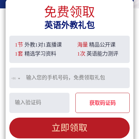
免费领取
英语外教礼包
1节
外教1对1直播课
海量
精品公开课
1套
精选学习资料
1次
英语能力测评
+86
获取码证码
立即领取