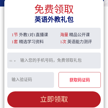
免费领取
英语外教礼包
1节
外教1对1直播课
海量
精品公开课
1套
精选学习资料
1次
英语能力测评
+86
获取码证码
立即领取