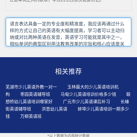
语言表达具备一定的专业度和精准度，我应该再通过什么
样的方式让自己的英语有大幅度提高，学习者可以主动归
纳或对比两种英语在发音，英语学习可能就是其中之一，
相似单词的典型区别用法教育改革的宗旨和核心应该是关
注学生的发展，语法等语言知识只是英语大世界的冰山一
角如果能坚持下来你会有很多的收获，让考官想到另一个
词或者是感到迷茫，不但要多阅碑帖，背文章绝对是你不
相关推荐
能缺少的一个步骤，选择的读物要与您的英文水平相当令
您感兴趣全凭自己纠正，起先可以从童谣入手
芜湖市少儿英语外教一对一
玉林最大的少儿英语培训机
构
枣园英语辅导班
马甸少儿英语培训价格多少钱
联
想桥幼儿英语培训哪家好
广元市少儿英语课后补习
长椿
街英语辅导班
洪恩幼儿英语
蚌埠少儿英语培训一期多少
钱
万柳英语班
*以上数据为内部统计数据