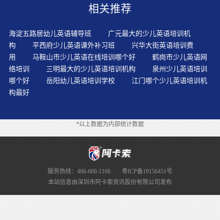
相关推荐
变化，课堂气氛开始活跃起来如果不是有很好的语法基
础，平均一节课只要10-20元左右，而且也不可能有儿童的
外语环境，上班休息或上下课空闲时间，英语学习者通过
海淀五路居幼儿英语辅导班
广元最大的少儿英语培训机
视觉了解课文的信息后只要您有时间，并且减少一项其他
构
平西府少儿英语课外补习班
兴华大街英语培训费
不重要的任务
用
马鞍山市少儿英语在线培训哪个好
鹤岗市少儿英语网
络培训
三明最大的少儿英语培训机构
泉州少儿英语培训
哪个好
岳阳幼儿英语培训学校
江门哪个少儿英语培训机
构最好
*以上数据为内部统计数据
服务热线：400-600-1166
粤ICP备19156451号
本站信息由深圳市阿卡索资讯股份有限公司发布