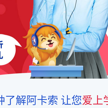
钟了解阿卡索
让您
爱上