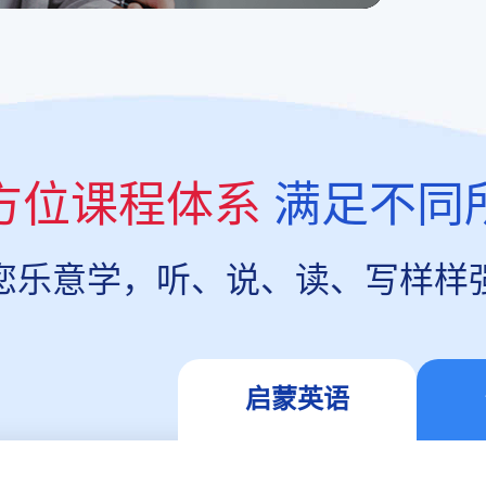
方位课程体系
满足不同
您乐意学，听、说、读、写样样
启蒙英语