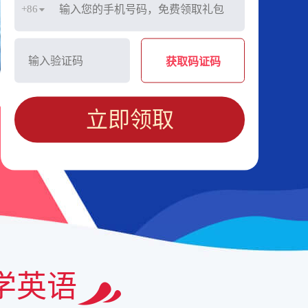
+86
获取码证码
立即领取
学英语