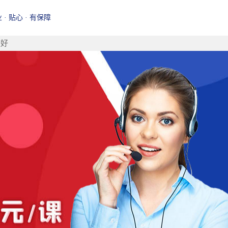
业 · 贴心 · 有保障
最好