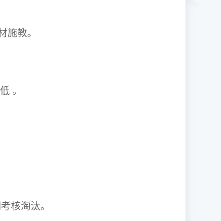
1因材施教。
取率低 。
资格证。
期考核淘汰。