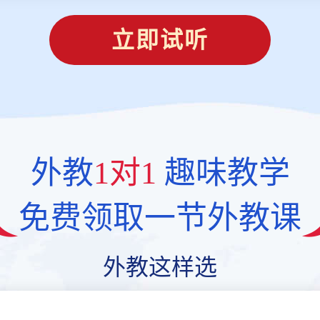
立即试听
外教
1对1
趣味教学
免费领取一节外教课
外教这样选