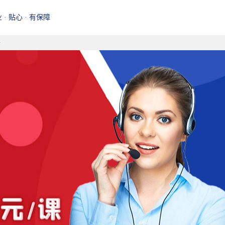
业 · 贴心 · 有保障
好