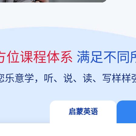
方位课程体系
满足不同
您乐意学，听、说、读、写样样
启蒙英语