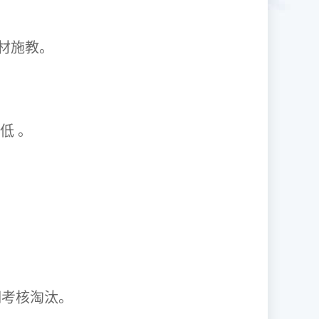
1因材施教。
取率低 。
资格证。
期考核淘汰。