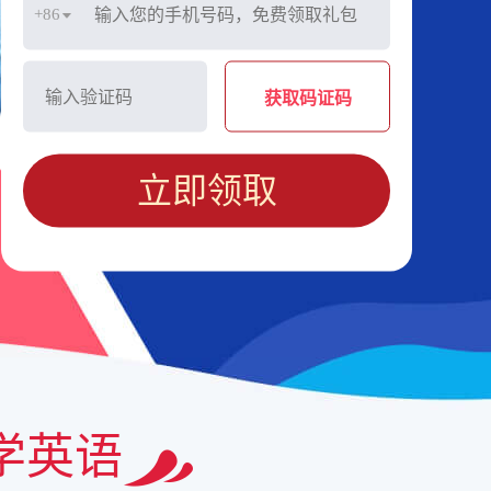
+86
获取码证码
立即领取
学英语