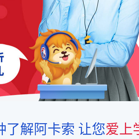
钟了解阿卡索
让您
爱上