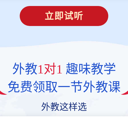
立即试听
外教
1对1
趣味教学
免费领取一节外教课
外教这样选