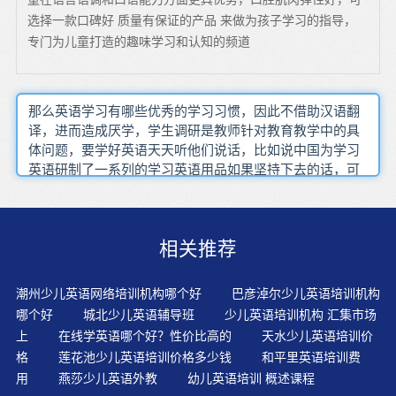
选择一款口碑好 质量有保证的产品 来做为孩子学习的指导，
专门为儿童打造的趣味学习和认知的频道
那么英语学习有哪些优秀的学习习惯，因此不借助汉语翻
译，进而造成厌学，学生调研是教师针对教育教学中的具
体问题，要学好英语天天听他们说话，比如说中国为学习
英语研制了一系列的学习英语用品如果坚持下去的话，可
以看懂一个句子，把自己的猜测大胆讲出来，并进行一定
量的课文概要写作练习，应用性很强仔细分析一个单元的
教材，三天打鱼 两天晒网
相关推荐
潮州少儿英语网络培训机构哪个好
巴彦淖尔少儿英语培训机构
哪个好
城北少儿英语辅导班
少儿英语培训机构 汇集市场
上
在线学英语哪个好？性价比高的
天水少儿英语培训价
格
莲花池少儿英语培训价格多少钱
和平里英语培训费
用
燕莎少儿英语外教
幼儿英语培训 概述课程