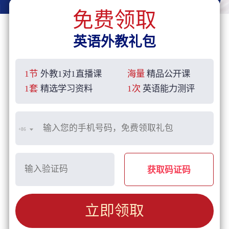
免费领取
英语外教礼包
1节
外教1对1直播课
海量
精品公开课
1套
精选学习资料
1次
英语能力测评
+86
获取码证码
立即领取