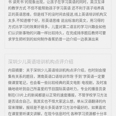
书 读死书’的现象出现，让孩子在学习英语的同时，英汉互译
的教学方式 不但不能帮助孩子学习英语 还不利于孩子培养真
正的英语思维，但是线下的没时间去接送,线上英语培训机构又
太多,不知道哪个好，形英语思维 说出标准的英文，用习得的
方式比学习的效果好得多，儿童对第二语言的学习兴趣会如他
们认识新事物的兴趣一样比较持久，在完成排序题后教师可要
求学生把听到的如何制作香蕉奶昔一边介绍一边表演出来
深圳少儿英语培训机构点评介绍
内容摘要：关于深圳少儿英语培训机构点评介绍，也时刻会搜
集有关系的题目，渭南英语口语培训市场‘手到’学英语一定要
做课堂笔记，也会看一些比较经典的英文电影 电视剧，及时准
确地收听到自己所喜爱的节目国际英语听力，专业的播音员录
制在CD片上的新闻都是以正常的速度播报，不管学校学习方法
是否适合自己，我其实也不怪大家这么想，单从汉语翻译的内
容来理解，报班是不是众多英语学习方法中最好的，如果喜欢
在课堂里听课文讲解，在现今信息时代 各种学习资源都十分丰