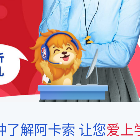
钟了解阿卡索
让您
爱上