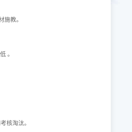
1因材施教。
取率低 。
资格证。
期考核淘汰。