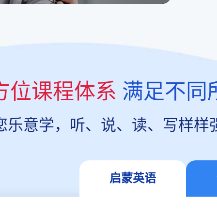
方位课程体系
满足不同
您乐意学，听、说、读、写样样
启蒙英语