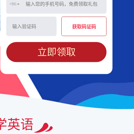
+86
获取码证码
立即领取
学英语