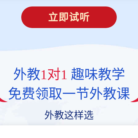
立即试听
外教
1对1
趣味教学
免费领取一节外教课
外教这样选