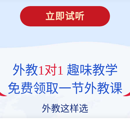
立即试听
外教
1对1
趣味教学
免费领取一节外教课
外教这样选