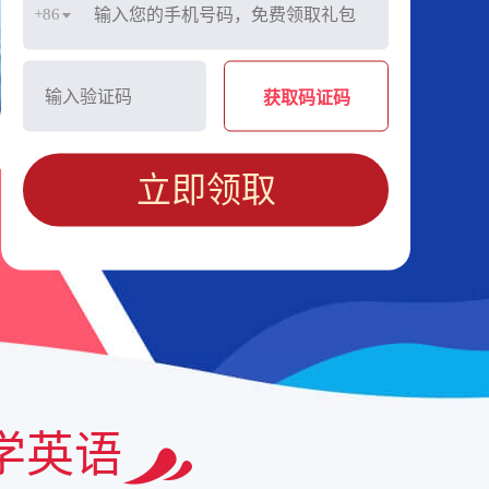
+86
获取码证码
立即领取
学英语