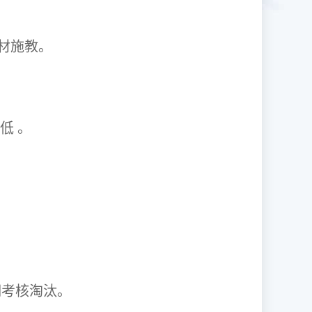
1因材施教。
取率低 。
资格证。
期考核淘汰。