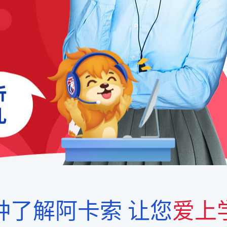
钟了解阿卡索
让您
爱上