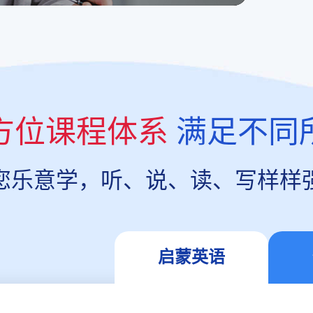
方位课程体系
满足不同
您乐意学，听、说、读、写样样
启蒙英语