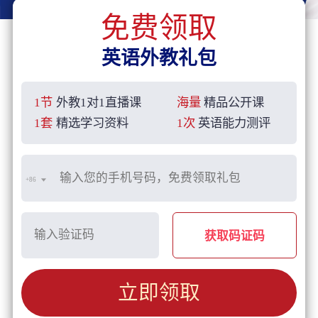
免费领取
英语外教礼包
1节
外教1对1直播课
海量
精品公开课
1套
精选学习资料
1次
英语能力测评
+86
获取码证码
立即领取