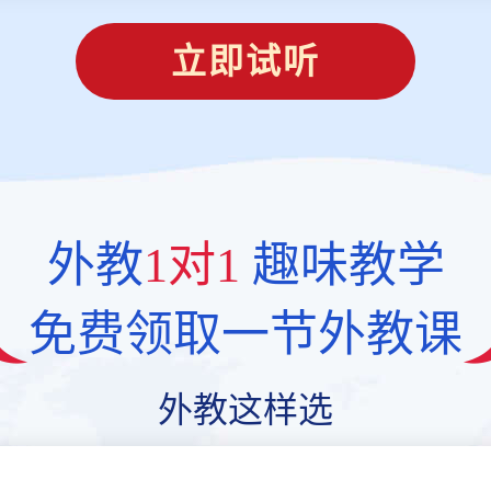
立即试听
外教
1对1
趣味教学
免费领取一节外教课
外教这样选