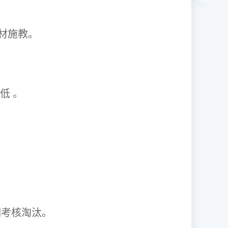
1因材施教。
取率低 。
资格证。
期考核淘汰。