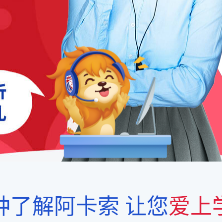
钟了解阿卡索
让您
爱上