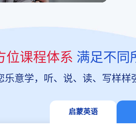
方位课程体系
满足不同
您乐意学，听、说、读、写样样
启蒙英语