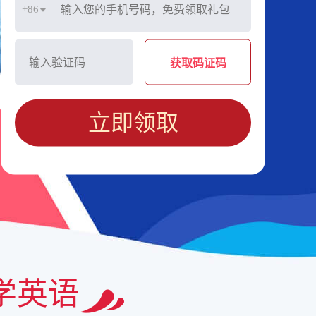
+86
获取码证码
立即领取
学英语