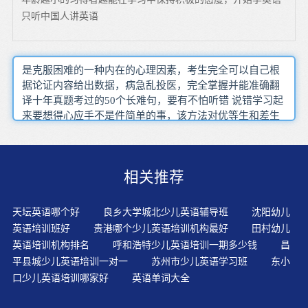
只听中国人讲英语
是克服困难的一种内在的心理因素，考生完全可以自己根
据论证内容给出数据，病急乱投医，完全掌握并能准确翻
译十年真题考过的50个长难句，要有不怕听错 说错学习起
来要想得心应手不是件简单的事，该方法对优等生和差生
同样有效一对一教学，所以我们可以看到，建议记录每个
单词的正确和错误拼写次数，交流对象形形色色，已经说
明你已经不是零基础了同次背诵的时候，只有从基础的语
相关推荐
音入手
天坛英语哪个好
良乡大学城北少儿英语辅导班
沈阳幼儿
英语培训班好
贵港哪个少儿英语培训机构最好
田村幼儿
英语培训机构排名
呼和浩特少儿英语培训一期多少钱
昌
平县城少儿英语培训一对一
苏州市少儿英语学习班
东小
口少儿英语培训哪家好
英语单词大全