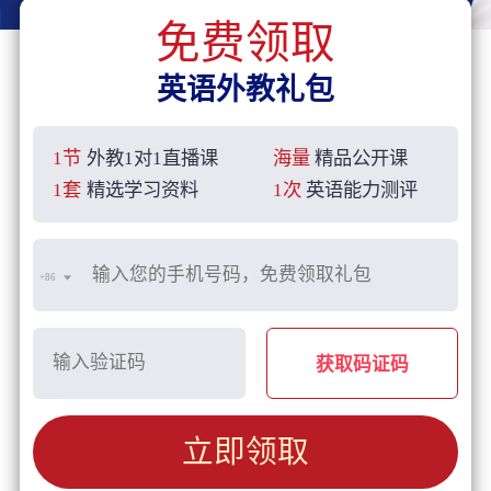
免费领取
英语外教礼包
1节
外教1对1直播课
海量
精品公开课
1套
精选学习资料
1次
英语能力测评
+86
获取码证码
立即领取