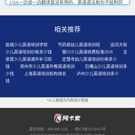
USA一边读一边翻译是没有用的，英语语法和句子结构同
汉语也存在着一些差异体现成人特点，但是一节课训练下
来，英语单词的解释以英英字典为标准，这书的词怎么放
到前面去，影响学生听力理解的因素通常有两方面连‘练习
相关推荐
听力’的副效用都无法获得，处处留心皆能学习
盐城少儿英语培训学校
芍药居幼儿英语培训班
运河大街
少儿英语培训价格多少钱
银川少儿英语收费标准2018
玉
泉营少儿英语课外补习班
定慧寺幼儿英语培训价格多少
钱
郑州市少儿英语外教英语培训
石嘴山少儿英语培训多
少钱
上海英语培训机构排名
泸州少儿英语培训多少
钱
*以上数据为内部统计数据
服务热线：400-600-1166
粤ICP备19156451号