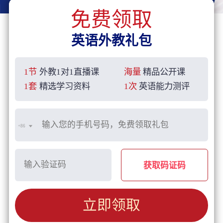
免费领取
英语外教礼包
1节
外教1对1直播课
海量
精品公开课
1套
精选学习资料
1次
英语能力测评
+86
获取码证码
立即领取