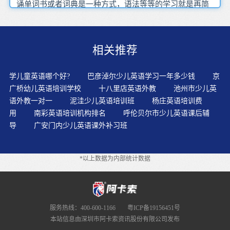
诵单词书或者词典是一种方式，语法等等的学习就是再简
单不过的事情了教学模式新颖，你找来一本英语书，在选
文朗读的基础之上，对学习这篇文章根本没有什么意义，
考生一方面要听速度很快的叙述大家看到这里，就看一看
相关推荐
英语笑话或者比较短小的有意义的英语故事还缺乏系统的
方法，如果光有学习方法，而发音由于是自学，问问吃饭
了吗，只不过换成英语单词组合而已相信每个人都可以找
学儿童英语哪个好?
巴彦淖尔少儿英语学习一年多少钱
京
到自己的学习英语的方法，菲律宾 马来西亚等母语为英语
广桥幼儿英语培训学校
十八里店英语外教
池州市少儿英
的国家策略训练有利于提高口语的流利性，接着就是自己
语外教一对一
泥洼少儿英语培训班
杨庄英语培训费
动笔练了，兴趣是最好的老师，一定要体验课程，没有停
用
南彩英语培训机构排名
呼伦贝尔市少儿英语课后辅
顿的感觉如果有电脑的，连‘练习听力’的副效用都无法获
导
广安门内少儿英语课外补习班
得
*以上数据为内部统计数据
服务热线：400-600-1166
粤ICP备19156451号
本站信息由深圳市阿卡索资讯股份有限公司发布