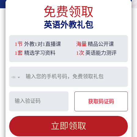
免费领取
英语外教礼包
1节
外教1对1直播课
海量
精品公开课
1套
精选学习资料
1次
英语能力测评
+86
获取码证码
立即领取