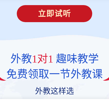
立即试听
外教
1对1
趣味教学
免费领取一节外教课
外教这样选