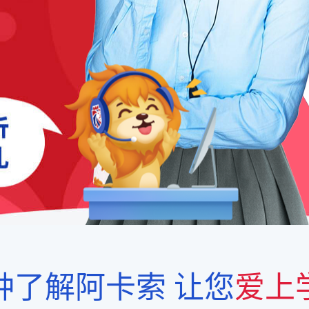
钟了解阿卡索
让您
爱上