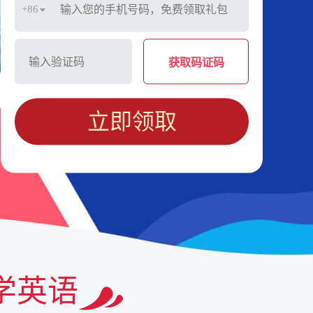
+86
获取码证码
立即领取
学英语