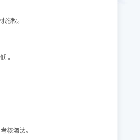
1因材施教。
取率低 。
资格证。
期考核淘汰。