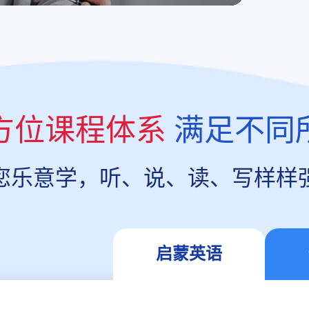
方位课程体系
满足不同
您乐意学，听、说、读、写样样
启蒙英语